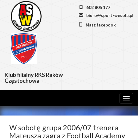
602 805 177
biuro@sport-wesola.pl
Nasz facebook
Klub filialny RKS Raków
Częstochowa
Toggl
naviga
W sobotę grupa 2006/07 trenera
Mateusza zagra z Football Academy