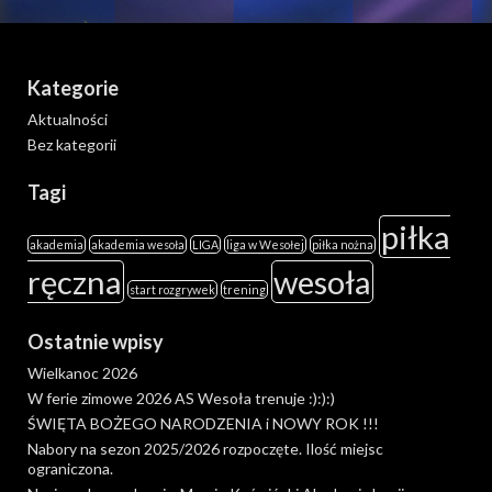
Kategorie
Aktualności
Bez kategorii
Tagi
piłka
akademia
akademia wesoła
LIGA
liga w Wesołej
piłka nożna
ręczna
wesoła
start rozgrywek
trening
Ostatnie wpisy
Wielkanoc 2026
W ferie zimowe 2026 AS Wesoła trenuje :):):)
ŚWIĘTA BOŻEGO NARODZENIA i NOWY ROK !!!
Nabory na sezon 2025/2026 rozpoczęte. Ilość miejsc
ograniczona.